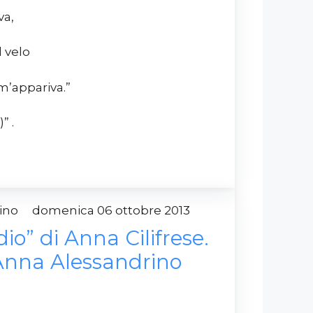
va,
l velo
m’appariva.”
” .
drino
domenica 06 ottobre 2013
dio” di Anna Cilifrese.
Anna Alessandrino