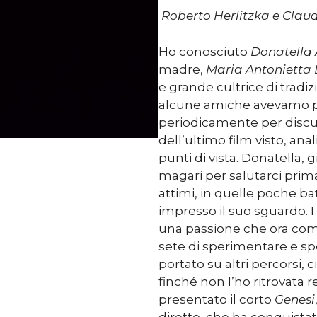
Roberto Herlitzka e Claud
Ho conosciuto
Donatella A
madre,
Maria Antonietta
e grande cultrice di tradiz
alcune amiche avevamo pre
periodicamente per discute
dell’ultimo film visto, an
punti di vista. Donatella, 
magari per salutarci prima
attimi, in quelle poche b
impresso il suo sguardo. I 
una passione che ora com
sete di sperimentare e sper
portato su altri percorsi, c
finché non l’ho ritrovata 
presentato il corto
Genesi
diretto, che ha conquistat