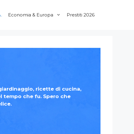
.
Economia & Europa
Prestiti 2026
iardinaggio, ricette di cucina,
del tempo che fu. Spero che
lice.