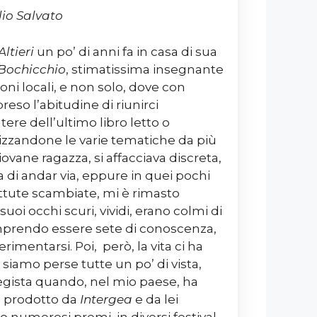
io Salvato
ltieri
un po’ di anni fa in casa di sua
 Bochicchio
, stimatissima insegnante
ioni locali, e non solo, dove con
so l’abitudine di riunirci
re dell’ultimo libro letto o
alizzandone le varie tematiche da più
giovane ragazza, si affacciava discreta,
 di andar via, eppure in quei pochi
attute scambiate, mi è rimasto
suoi occhi scuri, vividi, erano colmi di
prendo essere sete di conoscenza,
imentarsi. Poi, però, la vita ci ha
i siamo perse tutte un po’ di vista,
regista quando, nel mio paese, ha
, prodotto da
Intergea
e da lei
o numerosi premi, in diversi festival