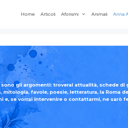
Home
Articoli
Aforismi
Animali
Anna A
ono gli argomenti: troverai attualità, schede di g
a, mitologia, favole, poesie, letteratura, la Roma 
ni e, se vorrai intervenire o contattarmi, ne sarò fe