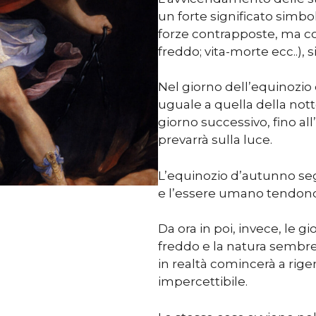
un forte significato simbo
forze contrapposte, ma c
freddo; vita-morte ecc..), 
Nel giorno dell’equinozio
uguale a quella della nott
giorno successivo, fino all
prevarrà sulla luce.
L’equinozio d’autunno segn
e l’essere umano tendono v
Da ora in poi, invece, le g
freddo e la natura sembr
in realtà comincerà a rige
impercettibile.