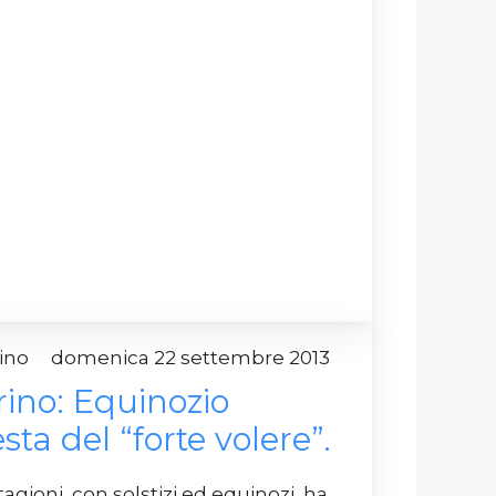
drino
domenica 22 settembre 2013
ino: Equinozio
sta del “forte volere”.
gioni, con solstizi ed equinozi, ha