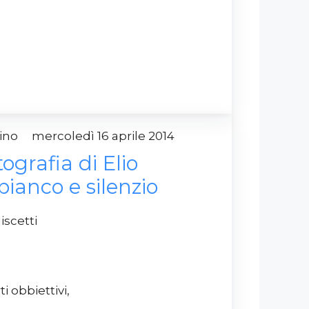
drino
mercoledì 16 aprile 2014
tografia di Elio
 bianco e silenzio
scetti
ti obbiettivi,