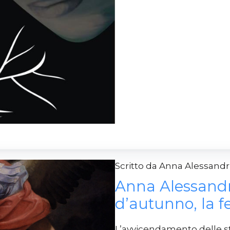
Scritto da Anna Alessan
Anna Alessandr
d’autunno, la fe
L’avvicendamento delle sta