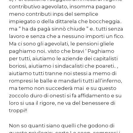
contributivo agevolato, insomma pagano
meno contributi inps del semplice
impiegato o della dittarela che boccheggia..
ma ” ha da pagà sinnò chiude ” e.. tutti senza
lavoro e senza che a nessuno importi un fico.
Ma ci sono gli agevolati, le pensioni gliele
paghiamo noi.. visto che bravi ‘ Paghiamo
per tutti, aiutiamo le aziende dei capitalisti
boriosi, aiutiamo i sindacalisti che poareti.. ,
aiutiamo tutti tranne noi stessi a memo di
rompresi le balle e mandarli tutti all’inferno,
ma temo non succederà mai e su questo
zoccolo duro di onesti si fa affidamento e su
loro si usa il rigore, ne va del benessere di
troppi!!
Non so quanti siano quelli che godono di
questo privilegio: certo Le coop, compresi i