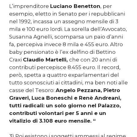
L’imprenditore
Luciano Benetton
, per
esempio, eletto in Senato per i repubblicani
nel 1992, incassa un assegno mensile di 3
mila e 100 euro lordi. La sorella dell’Avvocato,
Susanna Agnelli, scomparsa un paio d’anni
fa, percepiva invece 8 mila e 455 euro. Altro
baby pensionato è l’ex delfino di Bettino
Craxi
Claudio Martelli,
che con 20 anni di
contributi percepisce 8.455 euro. Il record,
però, spetta a quattro exparlamentari del
tutto sconosciuti ai cittadini, ma ben noti alle
casse del Tesoro:
Angelo Pezzana, Pietro
Graveri, Luca Boneschi e Renè Andreani,
tutti radicali: un solo giorno nel Palazzo,
contributi volontari per 5 anni e un
vitalizio di 3.108 euro mensile. “
3) Poi esistono i soggetti ammessi al regime