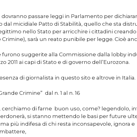
 dovranno passare leggi in Parlamento per dichiarare i
o dal micidiale Patto di Stabilità, quello che sta dist
legittimo nello Stato per arricchire i cittadini crean
 Crimine), sarà un reato punibile per legge. Cioè anc
e furono suggerite alla Commissione dalla lobby ind
o 2011 ai capi di Stato e di governo dell’Eurozona.
senza di giornalista in questo sito e altrove in Italia.
ande Crimine” dal n. 1 al n. 16
 cerchiamo di farne buon uso, come? legendolo, inf
 perdonerà, si stanno mettendo le basi per future ulte
tima più indifesa di chi resta inconsapevole, ignora 
mbattere,