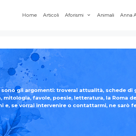
Home
Articoli
Aforismi
Animali
Anna A
ono gli argomenti: troverai attualità, schede di g
a, mitologia, favole, poesie, letteratura, la Roma 
ni e, se vorrai intervenire o contattarmi, ne sarò fe