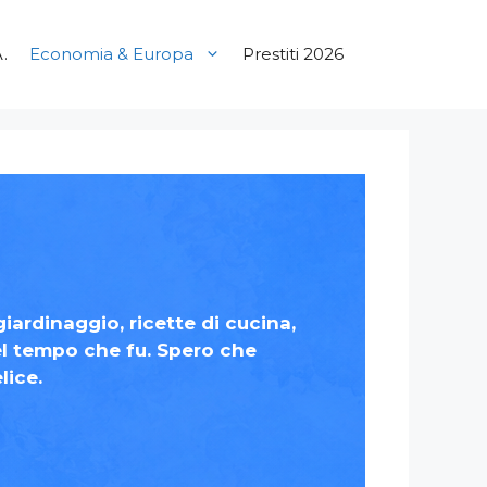
.
Economia & Europa
Prestiti 2026
iardinaggio, ricette di cucina,
del tempo che fu. Spero che
lice.