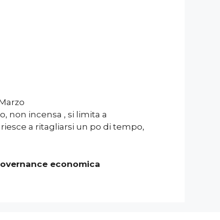
 Marzo
 non incensa , si limita a
iesce a ritagliarsi un po di tempo,
a governance economica