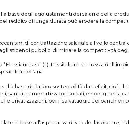
lla base degli aggiustamenti dei salari e della produt
del reddito di lunga durata può erodere la competiti
eccanismi di contrattazione salariale a livello central
gli stipendi pubblici di minare la competitività degli
“Flessicurezza” (!!), flessibilità e sicurezza dell’im
irabilità dell’aria.
ulla base della loro sostenibilità da deficit, cioè: il 
, sanità e ammortizzatori sociali, e non, guarda caso,
privatizzazioni, per il salvataggio dei banchieri con 
late in base all’aspettativa di vita del lavoratore, 